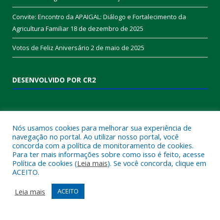
Convite: Encontro da APAIGAL: Diálogo e Fortalecimento da
Agricultura Familiar
18 de dezembro de 2025
Votos de Feliz Aniversário
2 de maio de 2025
DESENVOLVIDO POR CR2
Nós usamos cookies para melhorar sua experiência de
navegação no portal. Ao utilizar nosso portal, você
concorda com a política de monitoramento de cookies.
Para ter mais informações sobre como isso é feito, acesse
Política de cookies (
Leia mais
). Se você concorda, clique em
ACEITO.
Muito mais que
criar site
ou
sistema para prefeituras
!
Realizamos uma
assessoria
completa, onde garantimos em
Leia mais
ACEITO
contrato que todas as exigências das
leis de transparência
pública
serão atendidas.