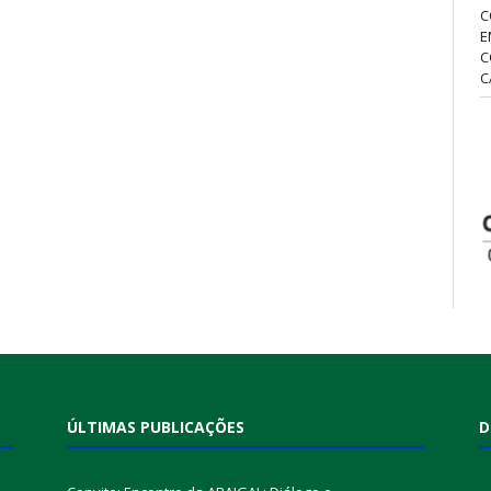
C
E
C
C
ÚLTIMAS PUBLICAÇÕES
D