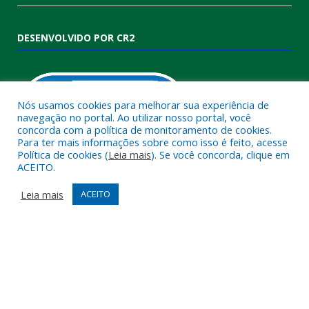
DESENVOLVIDO POR CR2
Nós usamos cookies para melhorar sua experiência de
navegação no portal. Ao utilizar nosso portal, você
concorda com a política de monitoramento de cookies.
Para ter mais informações sobre como isso é feito, acesse
Política de cookies (
Leia mais
). Se você concorda, clique em
ACEITO.
Muito mais que
criar site
ou
sistema para prefeituras
!
Realizamos uma
assessoria
completa, onde garantimos em
Leia mais
ACEITO
contrato que todas as exigências das
leis de transparência
pública
serão atendidas.
Conheça o
PNTP
e o
Radar da Transparência Pública