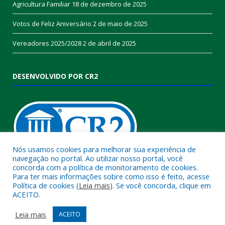
Agricultura Familiar
18 de dezembro de 2025
Votos de Feliz Aniversário
2 de maio de 2025
Vereadores 2025/2028
2 de abril de 2025
DESENVOLVIDO POR CR2
Nós usamos cookies para melhorar sua experiência de
navegação no portal. Ao utilizar nosso portal, você
concorda com a política de monitoramento de cookies.
Muito mais que
criar site
ou
sistema para prefeituras
!
Para ter mais informações sobre como isso é feito, acesse
Política de cookies (
Leia mais
). Se você concorda, clique em
Realizamos uma
assessoria
completa, onde garantimos em
ACEITO.
contrato que todas as exigências das
leis de transparência
pública
serão atendidas.
Leia mais
ACEITO