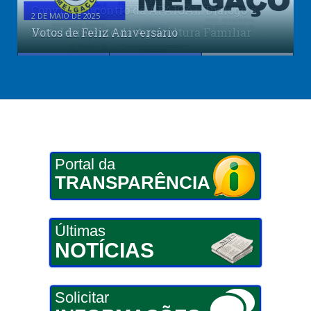
Convite: Encontro da APAIGAL: Diálogo e
2 DE MAIO DE 2025
Fortalecimento da Agricultura Familiar
Votos de Feliz Aniversário
Reunião Itinerante
Portal da
TRANSPARÊNCIA
Últimas
NOTÍCIAS
Solicitar