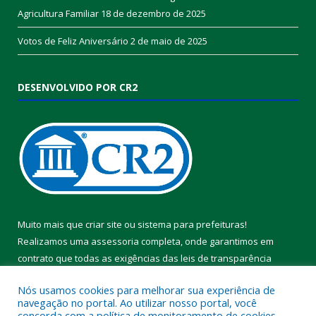
Agricultura Familiar
18 de dezembro de 2025
Votos de Feliz Aniversário
2 de maio de 2025
DESENVOLVIDO POR CR2
Muito mais que
criar site
ou
sistema para prefeituras
!
Realizamos uma
assessoria
completa, onde garantimos em
contrato que todas as exigências das
leis de transparência
pública
serão atendidas.
Nós usamos cookies para melhorar sua experiência de
navegação no portal. Ao utilizar nosso portal, você
Conheça o
PNTP
e o
Radar da Transparência Pública
concorda com a política de monitoramento de cookies.