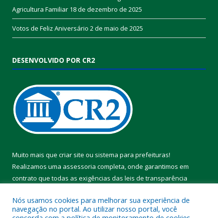
Agricultura Familiar
18 de dezembro de 2025
Votos de Feliz Aniversário
2 de maio de 2025
DESENVOLVIDO POR CR2
Muito mais que
criar site
ou
sistema para prefeituras
!
Realizamos uma
assessoria
completa, onde garantimos em
contrato que todas as exigências das
leis de transparência
pública
serão atendidas.
Nós usamos cookies para melhorar sua experiência de
navegação no portal. Ao utilizar nosso portal, você
Conheça o
PNTP
e o
Radar da Transparência Pública
concorda com a política de monitoramento de cookies.