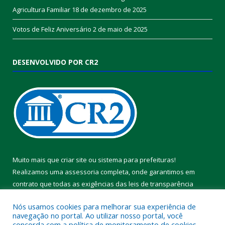
Agricultura Familiar
18 de dezembro de 2025
Votos de Feliz Aniversário
2 de maio de 2025
DESENVOLVIDO POR CR2
Muito mais que
criar site
ou
sistema para prefeituras
!
Realizamos uma
assessoria
completa, onde garantimos em
contrato que todas as exigências das
leis de transparência
pública
serão atendidas.
Nós usamos cookies para melhorar sua experiência de
navegação no portal. Ao utilizar nosso portal, você
Conheça o
PNTP
e o
Radar da Transparência Pública
concorda com a política de monitoramento de cookies.