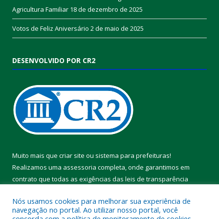
Agricultura Familiar
18 de dezembro de 2025
Votos de Feliz Aniversário
2 de maio de 2025
DESENVOLVIDO POR CR2
Muito mais que
criar site
ou
sistema para prefeituras
!
Realizamos uma
assessoria
completa, onde garantimos em
contrato que todas as exigências das
leis de transparência
pública
serão atendidas.
Nós usamos cookies para melhorar sua experiência de
navegação no portal. Ao utilizar nosso portal, você
Conheça o
PNTP
e o
Radar da Transparência Pública
concorda com a política de monitoramento de cookies.