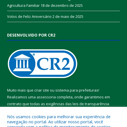
Agricultura Familiar
18 de dezembro de 2025
Votos de Feliz Aniversário
2 de maio de 2025
DESENVOLVIDO POR CR2
Muito mais que
criar site
ou
sistema para prefeituras
!
Realizamos uma
assessoria
completa, onde garantimos em
contrato que todas as exigências das
leis de transparência
pública
serão atendidas.
Nós usamos cookies para melhorar sua experiência de
navegação no portal. Ao utilizar nosso portal, você
Conheça o
PNTP
e o
Radar da Transparência Pública
concorda com a política de monitoramento de cookies.