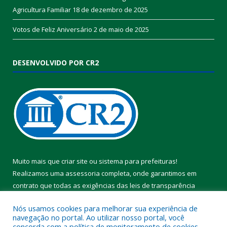
Agricultura Familiar
18 de dezembro de 2025
Votos de Feliz Aniversário
2 de maio de 2025
DESENVOLVIDO POR CR2
Muito mais que
criar site
ou
sistema para prefeituras
!
Realizamos uma
assessoria
completa, onde garantimos em
contrato que todas as exigências das
leis de transparência
pública
serão atendidas.
Nós usamos cookies para melhorar sua experiência de
navegação no portal. Ao utilizar nosso portal, você
Conheça o
PNTP
e o
Radar da Transparência Pública
concorda com a política de monitoramento de cookies.