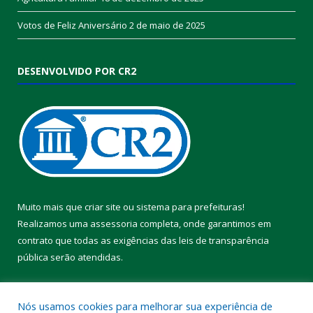
Votos de Feliz Aniversário
2 de maio de 2025
DESENVOLVIDO POR CR2
Muito mais que
criar site
ou
sistema para prefeituras
!
Realizamos uma
assessoria
completa, onde garantimos em
contrato que todas as exigências das
leis de transparência
pública
serão atendidas.
Conheça o
PNTP
e o
Radar da Transparência Pública
Nós usamos cookies para melhorar sua experiência de