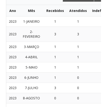
Ano
Mês
Recebidos
Atendidos
Indeferi
2023
1-JANEIRO
1
1
0
2-
2023
3
3
0
FEVEREIRO
2023
3-MARÇO
1
1
0
2023
4-ABRIL
1
1
0
2023
5-MAIO
1
1
0
2023
6-JUNHO
1
0
1
2023
7-JULHO
3
0
3
2023
8-AGOSTO
0
0
0