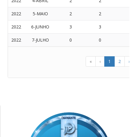
2022
4-ABRIL
2
2
0
2022
5-MAIO
2
2
0
2022
6-JUNHO
3
3
0
2022
7-JULHO
0
0
0
«
‹
1
2
›