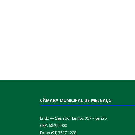
CÂMARA MUNICIPAL DE MELGAÇO
End.: Av Senador Lemos 357 – centro
CEP: 68490-000
Fone: (91) 3637-1228