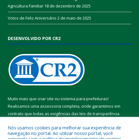
Agricultura Familiar
18 de dezembro de 2025
Votos de Feliz Aniversário
2 de maio de 2025
DESENVOLVIDO POR CR2
Muito mais que
criar site
ou
sistema para prefeituras
!
Realizamos uma
assessoria
completa, onde garantimos em
contrato que todas as exigências das
leis de transparência
pública
serão atendidas.
Nós usamos cookies para melhorar sua experiência de
navegação no portal. Ao utilizar nosso portal, você
Conheça o
PNTP
e o
Radar da Transparência Pública
concorda com a política de monitoramento de cookies.