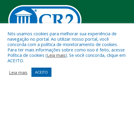
Nós usamos cookies para melhorar sua experiência de
navegação no portal. Ao utilizar nosso portal, você
concorda com a política de monitoramento de cookies.
Muito mais que
criar site
ou
sistema para prefeituras
!
Para ter mais informações sobre como isso é feito, acesse
Política de cookies (
Leia mais
). Se você concorda, clique em
Realizamos uma
assessoria
completa, onde garantimos em
ACEITO.
contrato que todas as exigências das
leis de transparência
pública
serão atendidas.
Leia mais
ACEITO
Conheça o
PNTP
e o
Radar da Transparência Pública
Todos os direitos reservados a Câmara Municipal de Melgaço.
Mapa do Site
Acessar Área Administrativa