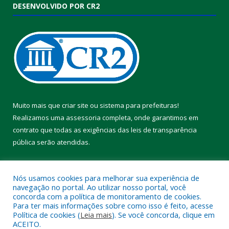
DESENVOLVIDO POR CR2
Muito mais que
criar site
ou
sistema para prefeituras
!
Realizamos uma
assessoria
completa, onde garantimos em
contrato que todas as exigências das
leis de transparência
pública
serão atendidas.
Conheça o
PNTP
e o
Radar da Transparência Pública
Nós usamos cookies para melhorar sua experiência de
navegação no portal. Ao utilizar nosso portal, você
concorda com a política de monitoramento de cookies.
Para ter mais informações sobre como isso é feito, acesse
Política de cookies (
Leia mais
). Se você concorda, clique em
Todos os direitos reservados a Câmara Municipal de Melgaço.
ACEITO.