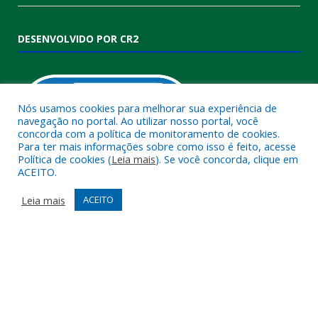
DESENVOLVIDO POR CR2
Nós usamos cookies para melhorar sua experiência de
navegação no portal. Ao utilizar nosso portal, você
concorda com a política de monitoramento de cookies.
Para ter mais informações sobre como isso é feito, acesse
Política de cookies (
Leia mais
). Se você concorda, clique em
ACEITO.
Muito mais que
criar site
ou
sistema para prefeituras
!
Realizamos uma
assessoria
completa, onde garantimos em
Leia mais
ACEITO
contrato que todas as exigências das
leis de transparência
pública
serão atendidas.
Conheça o
PNTP
e o
Radar da Transparência Pública