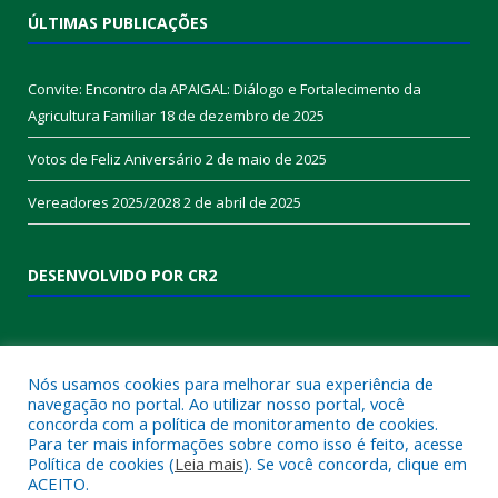
ÚLTIMAS PUBLICAÇÕES
Convite: Encontro da APAIGAL: Diálogo e Fortalecimento da
Agricultura Familiar
18 de dezembro de 2025
Votos de Feliz Aniversário
2 de maio de 2025
Vereadores 2025/2028
2 de abril de 2025
DESENVOLVIDO POR CR2
Nós usamos cookies para melhorar sua experiência de
navegação no portal. Ao utilizar nosso portal, você
concorda com a política de monitoramento de cookies.
Para ter mais informações sobre como isso é feito, acesse
Política de cookies (
Leia mais
). Se você concorda, clique em
ACEITO.
Muito mais que
criar site
ou
sistema para prefeituras
!