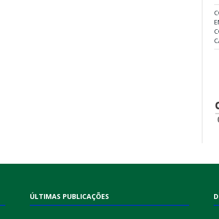
C
E
C
C
ÚLTIMAS PUBLICAÇÕES
D