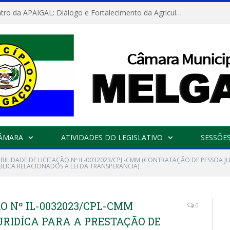
Convite: Encontro da APAIGAL: Diálogo e Fortalecimento da Agricultura Familiar
CÂMARA
ATIVIDADES DO LEGISLATIVO
SESSÕE
IBILIDADE DE LICITAÇÃO Nº IL-0032023/CPL-CMM (CONTRATAÇÃO DE PESSOA J
BLICA RELACIONADOS Á LEI DA TRANSPERÂNCIA)
ÃO Nº IL-0032023/CPL-CMM
0
URIDÍCA PARA A PRESTAÇÃO DE