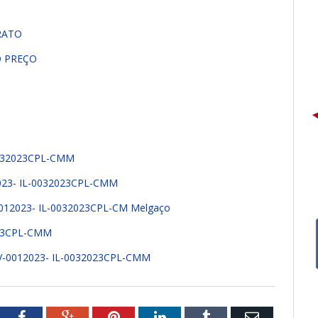
RATO
O PREÇO
0032023CPL-CMM
2023- IL-0032023CPL-CMM
12023- IL-0032023CPL-CM Melgaço
023CPL-CMM
-0012023- IL-0032023CPL-CMM
tter
Facebook
Google+
Pinterest
LinkedIn
Tumblr
Email