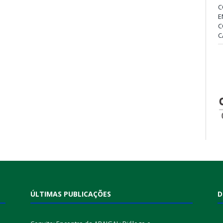
C
E
C
C
ÚLTIMAS PUBLICAÇÕES
D