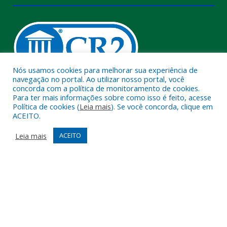
Nós usamos cookies para melhorar sua experiência de
navegação no portal. Ao utilizar nosso portal, você
concorda com a política de monitoramento de cookies.
Muito mais que
criar site
ou
sistema para prefeituras
!
Para ter mais informações sobre como isso é feito, acesse
Política de cookies (
Leia mais
). Se você concorda, clique em
Realizamos uma
assessoria
completa, onde garantimos em
ACEITO.
contrato que todas as exigências das
leis de transparência
pública
serão atendidas.
Leia mais
ACEITO
Conheça o
PNTP
e o
Radar da Transparência Pública
Todos os direitos reservados a Câmara Municipal de Melgaço.