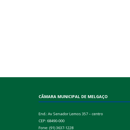
CÂMARA MUNICIPAL DE MELGAÇO
End.: Av Senador Lemos 357 – centro
CEP: 68490-000
Fone: (91) 3637-1228