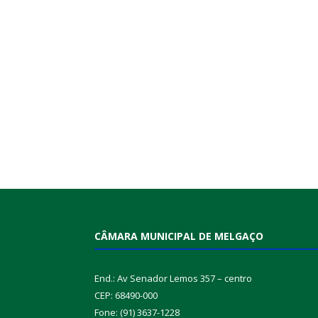
CÂMARA MUNICIPAL DE MELGAÇO
End.: Av Senador Lemos 357 – centro
CEP: 68490-000
Fone: (91) 3637-1228