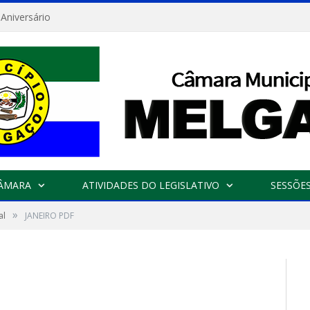
 Aniversário
CÂMARA
ATIVIDADES DO LEGISLATIVO
SESSÕE
»
al
JANEIRO PDF