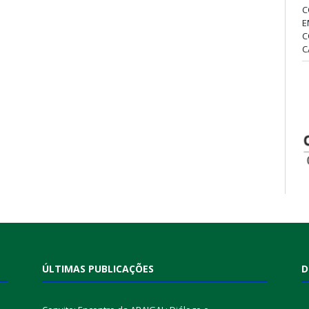
C
E
C
C
ÚLTIMAS PUBLICAÇÕES
D