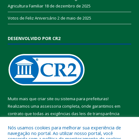
Agricultura Familiar
18 de dezembro de 2025
Votos de Feliz Aniversário
2 de maio de 2025
DESENVOLVIDO POR CR2
Muito mais que
criar site
ou
sistema para prefeituras
!
Realizamos uma
assessoria
completa, onde garantimos em
contrato que todas as exigências das
leis de transparência
pública
serão atendidas.
Nós usamos cookies para melhorar sua experiência de
navegação no portal. Ao utilizar nosso portal, você
Conheça o
PNTP
e o
Radar da Transparência Pública
concorda com a política de monitoramento de cookies.