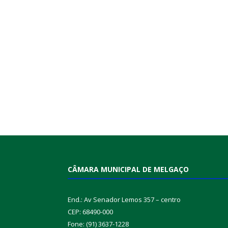
CÂMARA MUNICIPAL DE MELGAÇO
End.: Av Senador Lemos 357 – centro
CEP: 68490-000
Fone: (91) 3637-1228