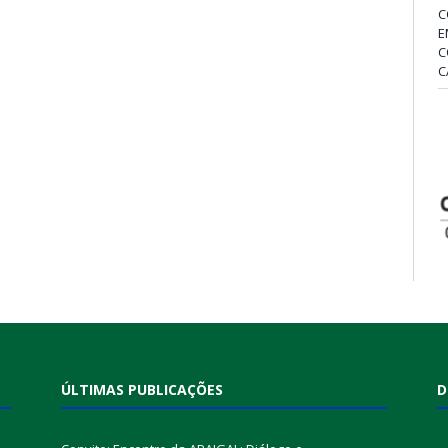
C
E
C
C
ÚLTIMAS PUBLICAÇÕES
D