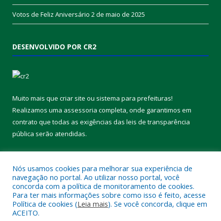
Votos de Feliz Aniversário
2 de maio de 2025
DESENVOLVIDO POR CR2
Muito mais que
criar site
ou
sistema para prefeituras
!
Realizamos uma
assessoria
completa, onde garantimos em
contrato que todas as exigências das
leis de transparência
pública
serão atendidas.
Conheça o
PNTP
e o
Radar da Transparência Pública
Nós usamos cookies para melhorar sua experiência de
navegação no portal. Ao utilizar nosso portal, você
concorda com a política de monitoramento de cookies.
Para ter mais informações sobre como isso é feito, acesse
Política de cookies (
Leia mais
). Se você concorda, clique em
Todos os direitos reservados a Câmara Municipal de Melgaço.
ACEITO.