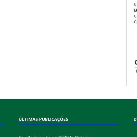
C
E
C
C
ÚLTIMAS PUBLICAÇÕES
D