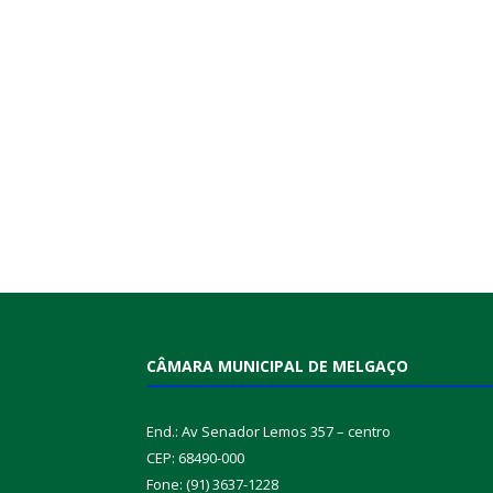
CÂMARA MUNICIPAL DE MELGAÇO
End.: Av Senador Lemos 357 – centro
CEP: 68490-000
Fone: (91) 3637-1228