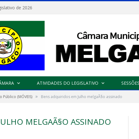
islativo de 2026
CÂMARA
ATIVIDADES DO LEGISLATIVO
SESSÕE
»
o Público (MÓVEIS)
Bens adquiridos em Julho melgaÃ§o assinado
JULHO MELGAÃ§O ASSINADO