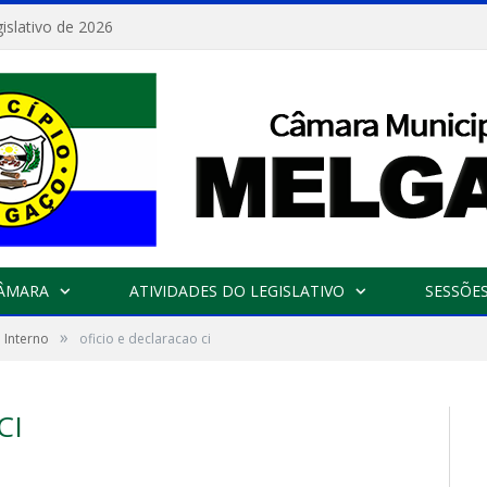
islativo de 2026
CÂMARA
ATIVIDADES DO LEGISLATIVO
SESSÕE
»
 Interno
oficio e declaracao ci
CI