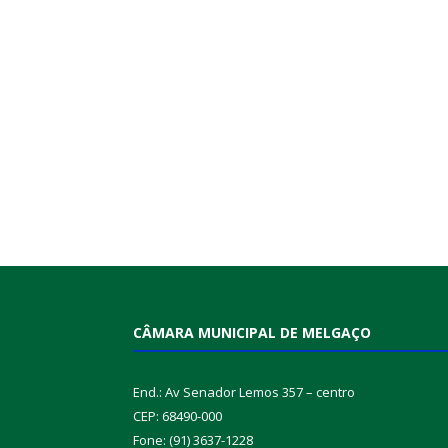
CÂMARA MUNICIPAL DE MELGAÇO
End.: Av Senador Lemos 357 – centro
CEP: 68490-000
Fone: (91) 3637-1228