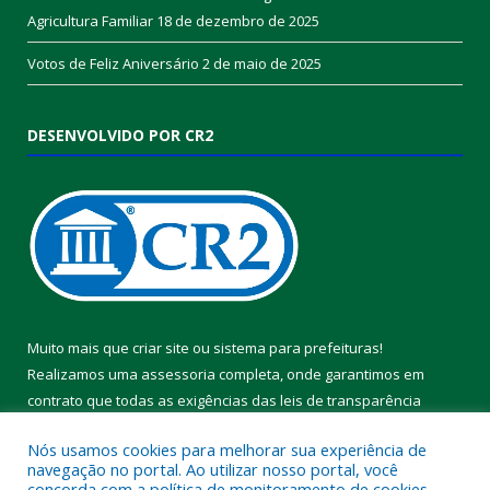
Agricultura Familiar
18 de dezembro de 2025
Votos de Feliz Aniversário
2 de maio de 2025
DESENVOLVIDO POR CR2
Muito mais que
criar site
ou
sistema para prefeituras
!
Realizamos uma
assessoria
completa, onde garantimos em
contrato que todas as exigências das
leis de transparência
pública
serão atendidas.
Nós usamos cookies para melhorar sua experiência de
navegação no portal. Ao utilizar nosso portal, você
Conheça o
PNTP
e o
Radar da Transparência Pública
concorda com a política de monitoramento de cookies.