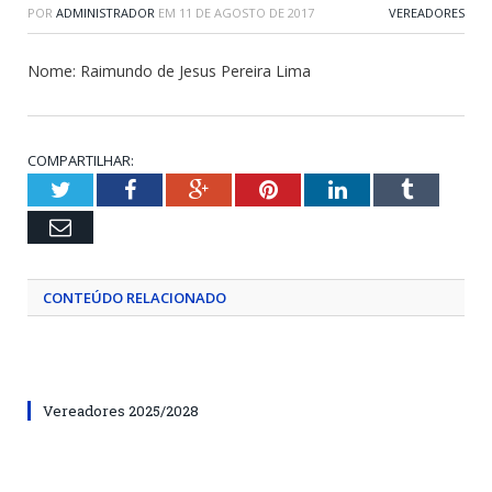
POR
ADMINISTRADOR
EM
11 DE AGOSTO DE 2017
VEREADORES
Nome: Raimundo de Jesus Pereira Lima
COMPARTILHAR:
Twitter
Facebook
Google+
Pinterest
LinkedIn
Tumblr
Email
CONTEÚDO RELACIONADO
Vereadores 2025/2028