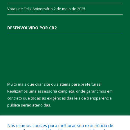
Votos de Feliz Aniversário
2 de maio de 2025
DESENVOLVIDO POR CR2
Muito mais que
criar site
ou
sistema para prefeituras
!
Realizamos uma
assessoria
completa, onde garantimos em
contrato que todas as exigências das
leis de transparência
pública
serão atendidas.
Conheça o
PNTP
e o
Radar da Transparência Pública
Nós usamos cookies para melhorar sua experiência de