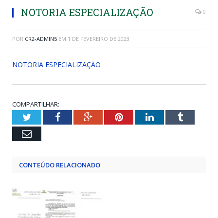
NOTORIA ESPECIALIZAÇÃO
0
POR
CR2-ADMIN5
EM
1 DE FEVEREIRO DE 2023
NOTORIA ESPECIALIZAÇÃO
COMPARTILHAR:
Twitter
Facebook
Google+
Pinterest
LinkedIn
Tumblr
Email
CONTEÚDO RELACIONADO