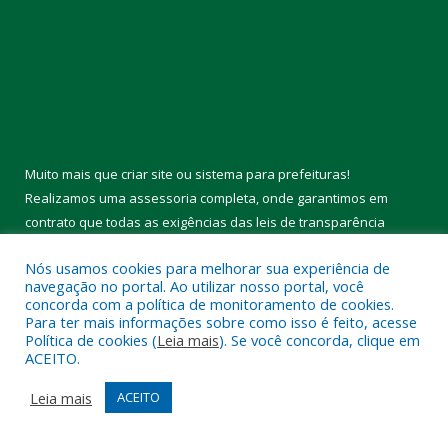
Muito mais que
criar site
ou
sistema para prefeituras
!
Realizamos uma
assessoria
completa, onde garantimos em
contrato que todas as exigências das
leis de transparência
pública
serão atendidas.
Conheça o
PNTP
e o
Radar da Transparência Pública
Nós usamos cookies para melhorar sua experiência de
navegação no portal. Ao utilizar nosso portal, você
concorda com a política de monitoramento de cookies.
Todos os direitos reservados a Câmara Municipal de Melgaço.
Para ter mais informações sobre como isso é feito, acesse
Política de cookies (
Leia mais
). Se você concorda, clique em
Mapa do Site
Acessar Área Administrativa
ACEITO.
Acessar Webmail
Leia mais
ACEITO