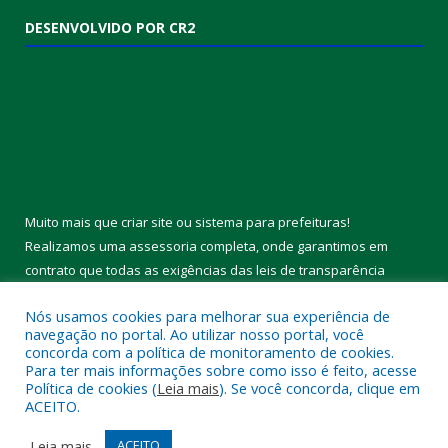
DESENVOLVIDO POR CR2
Muito mais que
criar site
ou
sistema para prefeituras
!
Realizamos uma
assessoria
completa, onde garantimos em
contrato que todas as exigências das
leis de transparência
pública
serão atendidas.
Nós usamos cookies para melhorar sua experiência de
navegação no portal. Ao utilizar nosso portal, você
Conheça o
PNTP
e o
Radar da Transparência Pública
concorda com a política de monitoramento de cookies.
Para ter mais informações sobre como isso é feito, acesse
Política de cookies (
Leia mais
). Se você concorda, clique em
ACEITO.
Todos os direitos reservados a Câmara Municipal de Melgaço.
Leia mais
ACEITO