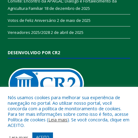
Convite: Encontro da APAIGAL: Diálogo e Fortalecimento da
Agricultura Familiar
18 de dezembro de 2025
Votos de Feliz Aniversário
2 de maio de 2025
Vereadores 2025/2028
2 de abril de 2025
DESENVOLVIDO POR CR2
Nós usamos cookies para melhorar sua experiência de
navegação no portal. Ao utilizar nosso portal, você
concorda com a política de monitoramento de cookies.
Muito mais que
criar site
ou
sistema para prefeituras
!
Para ter mais informações sobre como isso é feito, acesse
Política de cookies (
Leia mais
). Se você concorda, clique em
Realizamos uma
assessoria
completa, onde garantimos em
ACEITO.
contrato que todas as exigências das
leis de transparência
pública
serão atendidas.
Leia mais
ACEITO