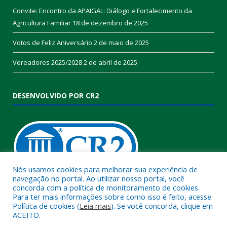
Convite: Encontro da APAIGAL: Diálogo e Fortalecimento da
Agricultura Familiar
18 de dezembro de 2025
Votos de Feliz Aniversário
2 de maio de 2025
Vereadores 2025/2028
2 de abril de 2025
DESENVOLVIDO POR CR2
Nós usamos cookies para melhorar sua experiência de
navegação no portal. Ao utilizar nosso portal, você
concorda com a política de monitoramento de cookies.
Muito mais que
criar site
ou
sistema para prefeituras
!
Para ter mais informações sobre como isso é feito, acesse
Política de cookies (
Leia mais
). Se você concorda, clique em
Realizamos uma
assessoria
completa, onde garantimos em
ACEITO.
contrato que todas as exigências das
leis de transparência