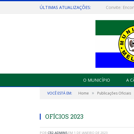
ÚLTIMAS ATUALIZAÇÕES:
O MUNICÍPIO
A 
»
VOCÊ ESTÁ EM:
Home
Publicações Oficiais
OFÍCIOS 2023
POR
CR2-ADMIN5
EM
1 DE JANEIRO DE 2023