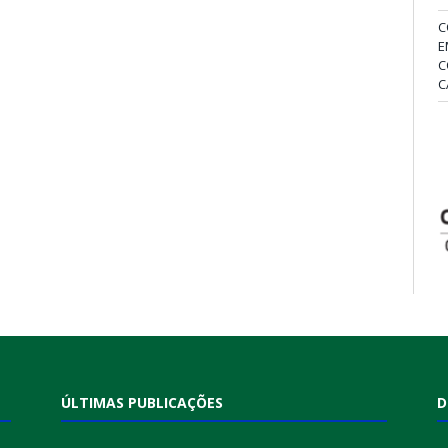
C
E
C
C
ÚLTIMAS PUBLICAÇÕES
D