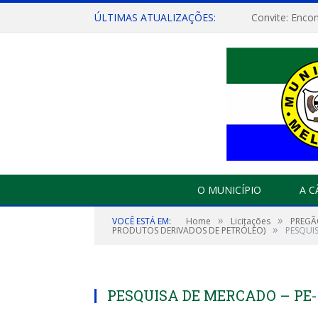
ÚLTIMAS ATUALIZAÇÕES:
O MUNICÍPIO
A 
»
»
VOCÊ ESTÁ EM:
Home
Licitações
PREGÃ
»
PRODUTOS DERIVADOS DE PETRÓLEO)
PESQUI
PESQUISA DE MERCADO – PE