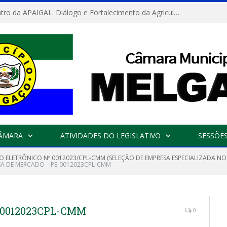
Convite: Encontro da APAIGAL: Diálogo e Fortalecimento da Agricultura Familiar
CÂMARA
ATIVIDADES DO LEGISLATIVO
SESSÕE
O ELETRÔNICO Nº 0012023/CPL-CMM (SELEÇÃO DE EMPRESA ESPECIALIZADA N
SA DE MERCADO – PE-0012023CPL-CMM
-0012023CPL-CMM
0