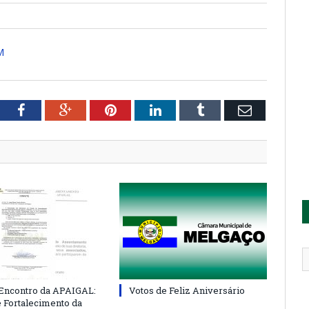
M
tter
Facebook
Google+
Pinterest
LinkedIn
Tumblr
Email
 Encontro da APAIGAL:
Votos de Feliz Aniversário
e Fortalecimento da