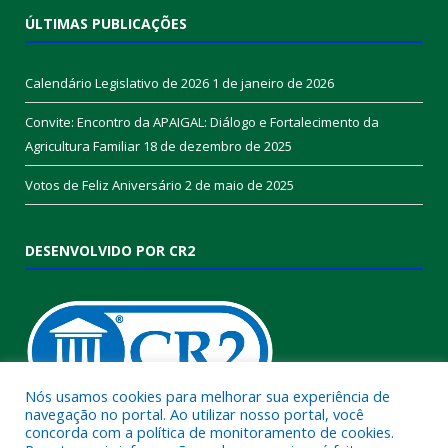
ÚLTIMAS PUBLICAÇÕES
Calendário Legislativo de 2026
1 de janeiro de 2026
Convite: Encontro da APAIGAL: Diálogo e Fortalecimento da
Agricultura Familiar
18 de dezembro de 2025
Votos de Feliz Aniversário
2 de maio de 2025
DESENVOLVIDO POR CR2
Nós usamos cookies para melhorar sua experiência de
navegação no portal. Ao utilizar nosso portal, você
concorda com a política de monitoramento de cookies.
Muito mais que
criar site
ou
sistema para prefeituras
!