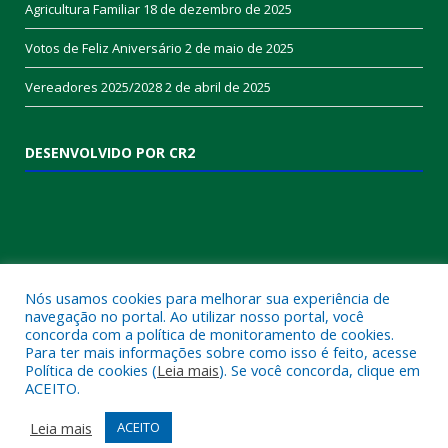
Agricultura Familiar
18 de dezembro de 2025
Votos de Feliz Aniversário
2 de maio de 2025
Vereadores 2025/2028
2 de abril de 2025
DESENVOLVIDO POR CR2
Nós usamos cookies para melhorar sua experiência de
navegação no portal. Ao utilizar nosso portal, você
concorda com a política de monitoramento de cookies.
Muito mais que
criar site
ou
sistema para prefeituras
!
Para ter mais informações sobre como isso é feito, acesse
Política de cookies (
Leia mais
). Se você concorda, clique em
Realizamos uma
assessoria
completa, onde garantimos em
ACEITO.
contrato que todas as exigências das
leis de transparência
pública
serão atendidas.
Leia mais
ACEITO