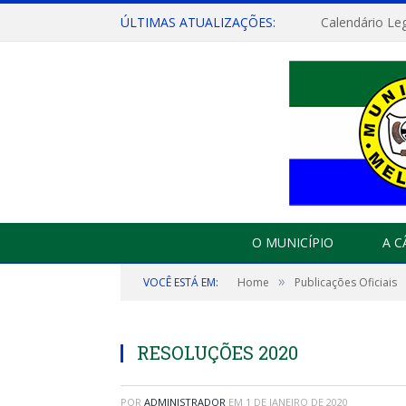
ÚLTIMAS ATUALIZAÇÕES:
Calendário Leg
O MUNICÍPIO
A 
»
VOCÊ ESTÁ EM:
Home
Publicações Oficiais
RESOLUÇÕES 2020
POR
ADMINISTRADOR
EM
1 DE JANEIRO DE 2020