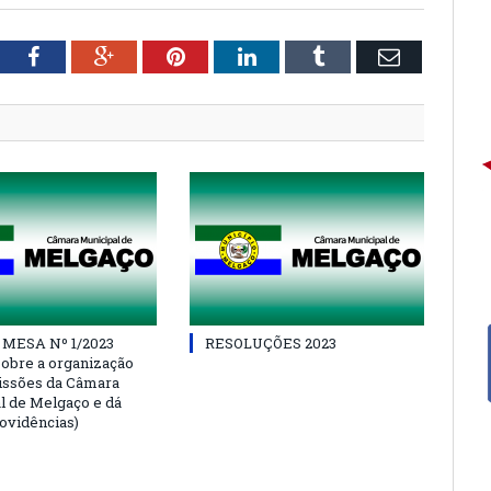
tter
Facebook
Google+
Pinterest
LinkedIn
Tumblr
Email
 MESA Nº 1/2023
RESOLUÇÕES 2023
sobre a organização
issões da Câmara
l de Melgaço e dá
rovidências)