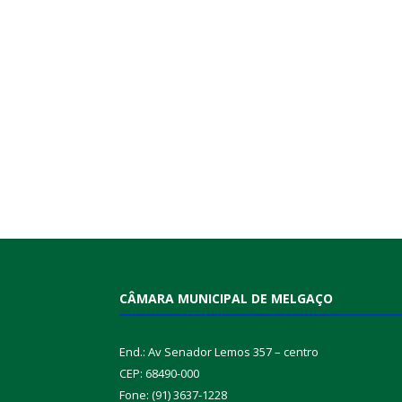
CÂMARA MUNICIPAL DE MELGAÇO
End.: Av Senador Lemos 357 – centro
CEP: 68490-000
Fone: (91) 3637-1228