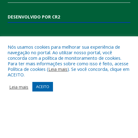
DESENVOLVIDO POR CR2
Nós usamos cookies para melhorar sua experiência de
navegação no portal. Ao utilizar nosso portal, você
concorda com a política de monitoramento de cookies.
Para ter mais informações sobre como isso é feito, acesse
Política de cookies (
Leia mais
). Se você concorda, clique em
ACEITO.
Muito mais que
criar site
ou
sistema para prefeituras
!
Realizamos uma
assessoria
completa, onde garantimos em
Leia mais
ACEITO
contrato que todas as exigências das
leis de transparência
pública
serão atendidas.
Conheça o
PNTP
e o
Radar da Transparência Pública