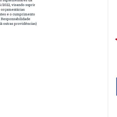
is suplementares da
6/2022, visando suprir
 orçamentárias
entes e o cumprimento
e Responsabilidade
dá outras providências)