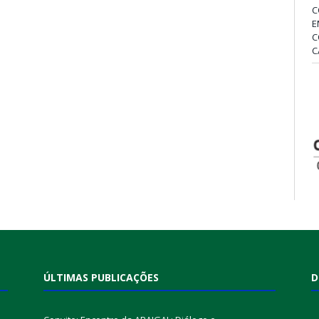
C
E
C
C
ÚLTIMAS PUBLICAÇÕES
D