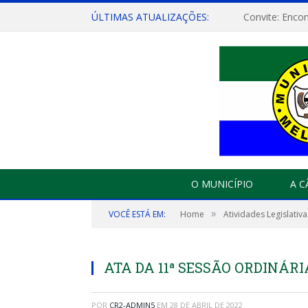
ÚLTIMAS ATUALIZAÇÕES:
O MUNICÍPIO
A 
»
VOCÊ ESTÁ EM:
Home
Atividades Legislativa
ATA DA 11ª SESSÃO ORDINÁRIA
POR
CR2-ADMIN5
EM
28 DE ABRIL DE 2022