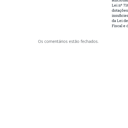
adiciona
Lei nº 71
dotações
insufici
da Lei d
Fiscal e 
Os comentários estão fechados.