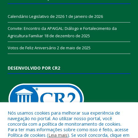
Calendário Legislativo de 2026
1 de janeiro de 2026
Convite: Encontro da APAIGAL: Diálogo e Fortalecimento da
Agricultura Familiar
18 de dezembro de 2025
Votos de Feliz Aniversário
2 de maio de 2025
DESENVOLVIDO POR CR2
Nós usamos cookies para melhorar sua experiência de
navegação no portal. Ao utilizar nosso portal, você
concorda com a política de monitoramento de cookies.
Muito mais que
criar site
ou
sistema para prefeituras
!
Para ter mais informações sobre como isso é feito, acesse
Política de cookies (
Leia mais
). Se você concorda, clique em
Realizamos uma
assessoria
completa, onde garantimos em