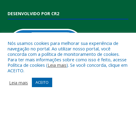
DESENVOLVIDO POR CR2
Nós usamos cookies para melhorar sua experiência de
navegação no portal. Ao utilizar nosso portal, você
concorda com a política de monitoramento de cookies.
Para ter mais informações sobre como isso é feito, acesse
Política de cookies (
Leia mais
). Se você concorda, clique em
ACEITO.
Muito mais que
criar site
ou
sistema para prefeituras
!
Realizamos uma
assessoria
completa, onde garantimos em
Leia mais
ACEITO
contrato que todas as exigências das
leis de transparência
pública
serão atendidas.
Conheça o
PNTP
e o
Radar da Transparência Pública