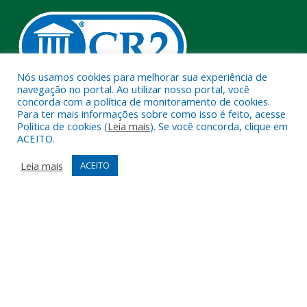
Nós usamos cookies para melhorar sua experiência de
navegação no portal. Ao utilizar nosso portal, você
concorda com a política de monitoramento de cookies.
Muito mais que
criar site
ou
sistema para prefeituras
!
Para ter mais informações sobre como isso é feito, acesse
Política de cookies (
Leia mais
). Se você concorda, clique em
Realizamos uma
assessoria
completa, onde garantimos em
ACEITO.
contrato que todas as exigências das
leis de transparência
pública
serão atendidas.
Leia mais
ACEITO
Conheça o
PNTP
e o
Radar da Transparência Pública
Todos os direitos reservados a Câmara Municipal de Melgaço.
Mapa do Site
Acessar Área Administrativa