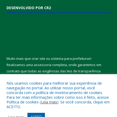
Muito mais que
criar site
ou
sistema para prefeituras
!
Realizamos uma
assessoria
completa, onde garantimos em
contrato que todas as exigências das
leis de transparência
pública
serão atendidas.
Conheça o
PNTP
e o
Radar da Transparência Pública
Nós usamos cookies para melhorar sua experiência de
navegação no portal. Ao utilizar nosso portal, você
concorda com a política de monitoramento de cookies.
Todos os direitos reservados a Câmara Municipal de Melgaço.
Para ter mais informações sobre como isso é feito, acesse
Política de cookies (
Leia mais
). Se você concorda, clique em
ACEITO.
Mapa do Site
Acessar Área Administrativa
Acessar Webmail
Leia mais
ACEITO